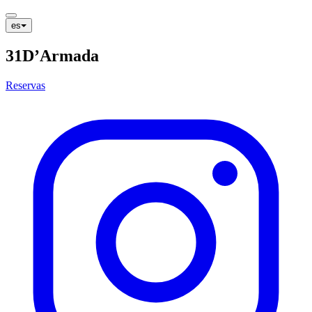
es
31
D’Armada
Reservas